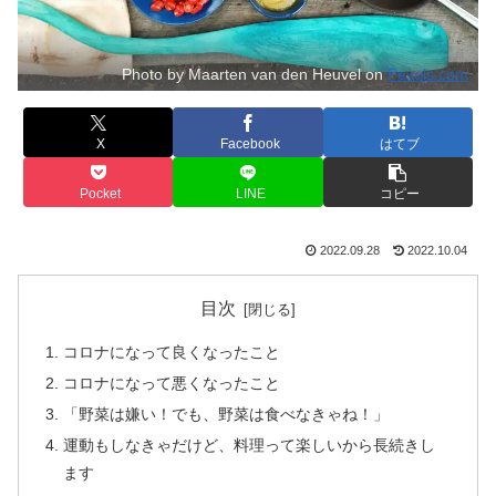
Photo by Maarten van den Heuvel on
Pexels.com
X
Facebook
はてブ
Pocket
LINE
コピー
2022.09.28
2022.10.04
目次
コロナになって良くなったこと
コロナになって悪くなったこと
「野菜は嫌い！でも、野菜は食べなきゃね！」
運動もしなきゃだけど、料理って楽しいから長続きし
ます